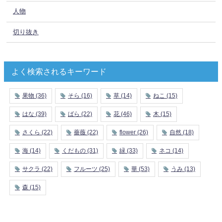
人物
切り抜き
よく検索されるキーワード
果物
(36)
そら
(16)
草
(14)
ねこ
(15)
はな
(39)
ばら
(22)
花
(46)
木
(15)
さくら
(22)
薔薇
(22)
flower
(26)
自然
(18)
海
(14)
くだもの
(31)
緑
(33)
ネコ
(14)
サクラ
(22)
フルーツ
(25)
華
(53)
うみ
(13)
森
(15)