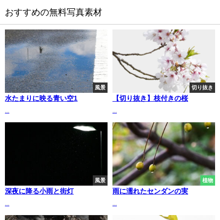
おすすめの無料写真素材
風景
切り抜き
水たまりに映る青い空1
【切り抜き】枝付きの桜
...
...
風景
植物
深夜に降る小雨と街灯
雨に濡れたセンダンの実
...
...