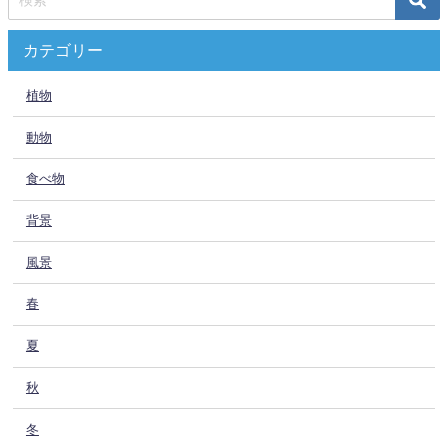
カテゴリー
植物
動物
食べ物
背景
風景
春
夏
秋
冬