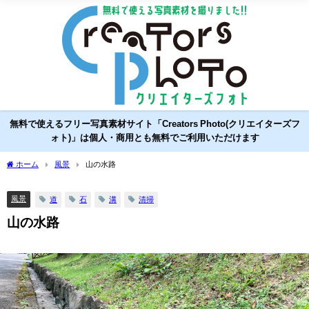
無料で使えるフリー写真素材サイト「Creators Photo(クリエイターズフ
ォト)」は個人・商用とも無料でご利用いただけます
ホーム
風景
山の水路
風景
道
石
溝
清掃
山の水路