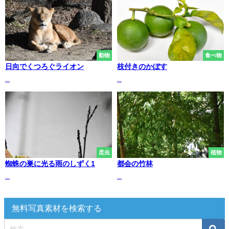
動物
食べ物
日向でくつろぐライオン
枝付きのかぼす
...
...
昆虫
植物
蜘蛛の巣に光る雨のしずく1
都会の竹林
...
...
無料写真素材を検索する