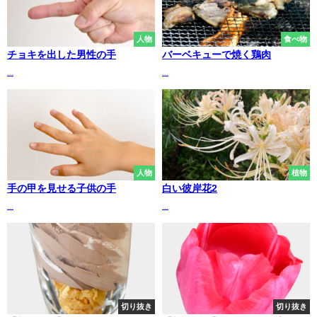
人物
食べ物
チョキを出した男性の手
バーベキューで焼く鶏肉
...
...
人物
植物
手の甲を見せる子供の手
白い彼岸花2
...
...
切り抜き
切り抜き