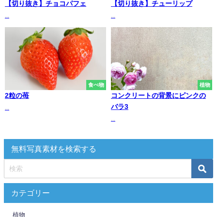
【切り抜き】チョコパフェ
【切り抜き】チューリップ
...
...
食べ物
植物
2粒の苺
コンクリートの背景にピンクの
バラ3
...
...
無料写真素材を検索する
カテゴリー
植物