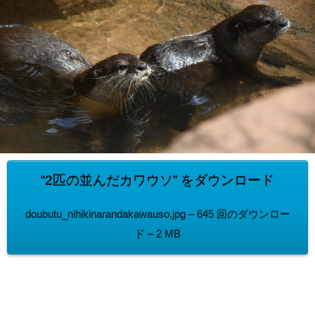
“2匹の並んだカワウソ” をダウンロード
doubutu_nihikinarandakawauso.jpg – 645 回のダウンロー
ド – 2 MB