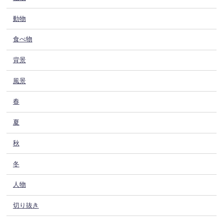
動物
食べ物
背景
風景
春
夏
秋
冬
人物
切り抜き