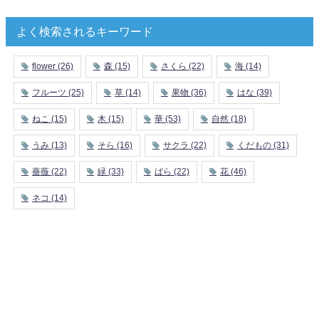
よく検索されるキーワード
flower
(26)
森
(15)
さくら
(22)
海
(14)
フルーツ
(25)
草
(14)
果物
(36)
はな
(39)
ねこ
(15)
木
(15)
華
(53)
自然
(18)
うみ
(13)
そら
(16)
サクラ
(22)
くだもの
(31)
薔薇
(22)
緑
(33)
ばら
(22)
花
(46)
ネコ
(14)