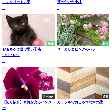
コンクリートに羽
苔の付いた小枝
...
...
動物
植物
おもちゃで遊ぶ黒い子猫
ユーカリとピンクのバラ
2700×1800
...
...
切り抜き
背景
【切り抜き】水滴が光るパンジ
カラフルでおしゃれな木の壁
ー
...