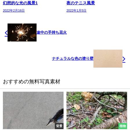
幻想的な光の風景1
夜のテニス風景
2022年2月16日
2022年1月5日
途中の手持ち花火
ナチュラルな色の塗り壁
おすすめの無料写真素材
背景
植物