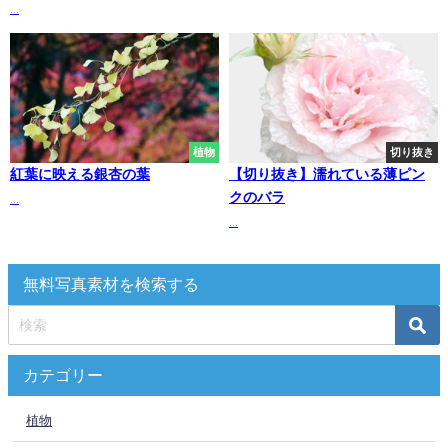
...
植物
切り抜き
紅葉に映える銀杏の葉
【切り抜き】濡れている薄ピン
クのバラ
...
...
無料写真素材を検索する
カテゴリー
植物