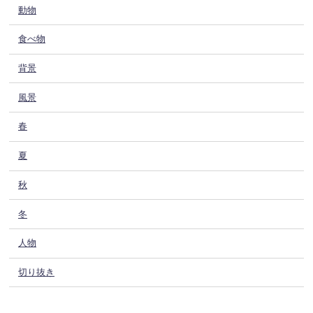
動物
食べ物
背景
風景
春
夏
秋
冬
人物
切り抜き