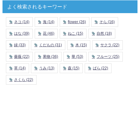
よく検索されるキーワード
ネコ
(14)
海
(14)
flower
(26)
そら
(16)
はな
(39)
花
(46)
ねこ
(15)
自然
(18)
緑
(33)
くだもの
(31)
木
(15)
サクラ
(22)
薔薇
(22)
果物
(36)
華
(53)
フルーツ
(25)
草
(14)
うみ
(13)
森
(15)
ばら
(22)
さくら
(22)