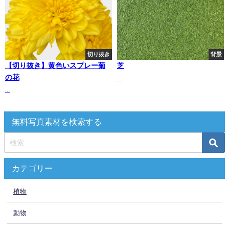
切り抜き
背景
【切り抜き】黄色いスプレー菊
芝
の花
...
...
無料写真素材を検索する
カテゴリー
植物
動物