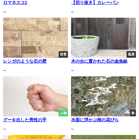
ロマネスコ1
【切り抜き】カレーパン
...
...
背景
風景
レンガのような石の壁
木の台に置かれた石の金魚鉢
...
...
人物
春
グーを出した男性の手
水面に浮かぶ桜の花びら
...
...