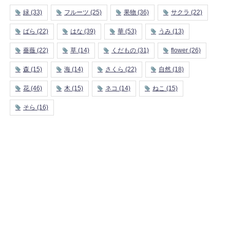
緑
(33)
フルーツ
(25)
果物
(36)
サクラ
(22)
ばら
(22)
はな
(39)
華
(53)
うみ
(13)
薔薇
(22)
草
(14)
くだもの
(31)
flower
(26)
森
(15)
海
(14)
さくら
(22)
自然
(18)
花
(46)
木
(15)
ネコ
(14)
ねこ
(15)
そら
(16)