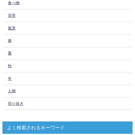
食べ物
背景
風景
春
夏
秋
冬
人物
切り抜き
よく検索されるキーワード