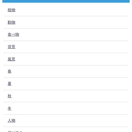
植物
動物
食べ物
背景
風景
春
夏
秋
冬
人物