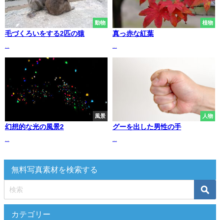
動物
植物
毛づくろいをする2匹の猿
真っ赤な紅葉
...
...
風景
人物
幻想的な光の風景2
グーを出した男性の手
...
...
無料写真素材を検索する
カテゴリー