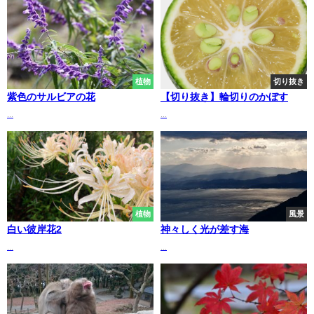
植物
切り抜き
紫色のサルビアの花
【切り抜き】輪切りのかぼす
...
...
植物
風景
白い彼岸花2
神々しく光が差す海
...
...