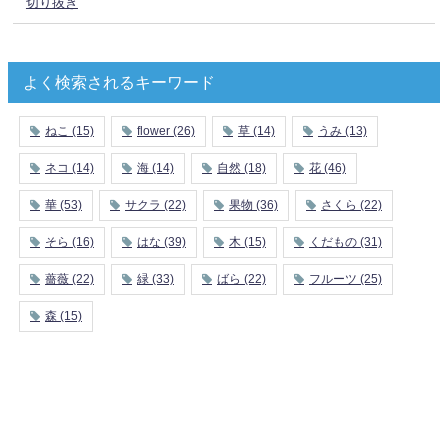
切り抜き
よく検索されるキーワード
ねこ
(15)
flower
(26)
草
(14)
うみ
(13)
ネコ
(14)
海
(14)
自然
(18)
花
(46)
華
(53)
サクラ
(22)
果物
(36)
さくら
(22)
そら
(16)
はな
(39)
木
(15)
くだもの
(31)
薔薇
(22)
緑
(33)
ばら
(22)
フルーツ
(25)
森
(15)