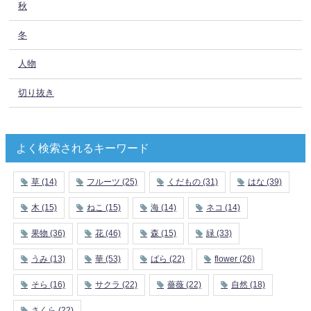
秋
冬
人物
切り抜き
よく検索されるキーワード
草
(14)
フルーツ
(25)
くだもの
(31)
はな
(39)
木
(15)
ねこ
(15)
海
(14)
ネコ
(14)
果物
(36)
花
(46)
森
(15)
緑
(33)
うみ
(13)
華
(53)
ばら
(22)
flower
(26)
そら
(16)
サクラ
(22)
薔薇
(22)
自然
(18)
さくら
(22)