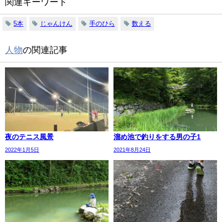
関連キーワード
5本
じゃんけん
手のひら
数える
人物
の関連記事
夜のテニス風景
溜め池で釣りをする男の子1
2022年1月5日
2021年8月24日