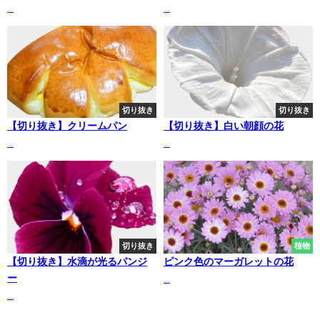
...
...
切り抜き
切り抜き
【切り抜き】クリームパン
【切り抜き】白い朝顔の花
...
...
切り抜き
植物
【切り抜き】水滴が光るパンジ
ピンク色のマーガレットの花
ー
...
...