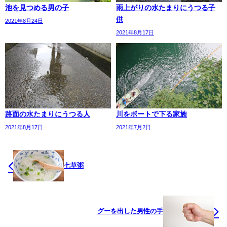
池を見つめる男の子
雨上がりの水たまりにうつる子
供
2021年8月24日
2021年8月17日
路面の水たまりにうつる人
川をボートで下る家族
2021年8月17日
2021年7月2日
七草粥
グーを出した男性の手