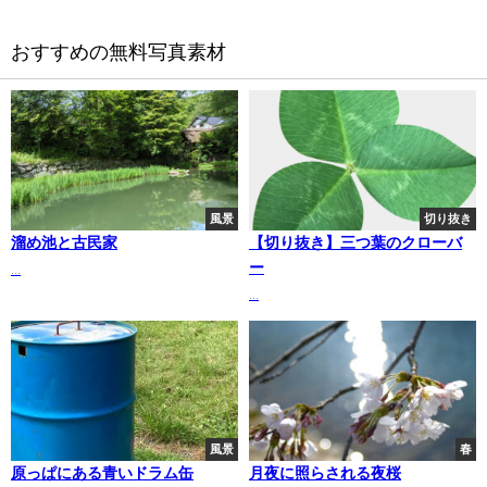
おすすめの無料写真素材
風景
切り抜き
溜め池と古民家
【切り抜き】三つ葉のクローバ
ー
...
...
風景
春
原っぱにある青いドラム缶
月夜に照らされる夜桜