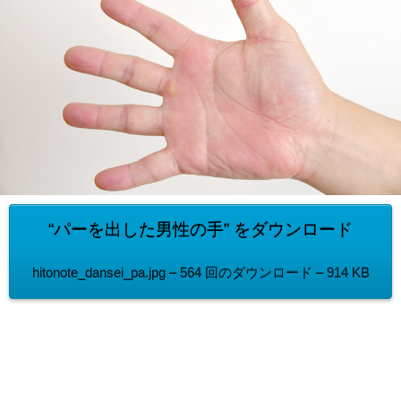
“パーを出した男性の手” をダウンロード
hitonote_dansei_pa.jpg – 564 回のダウンロード – 914 KB