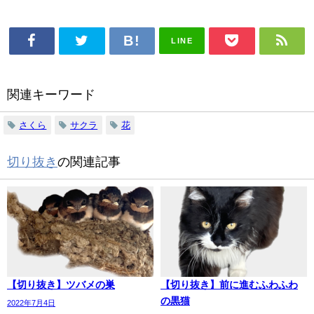
LINE
関連キーワード
さくら
サクラ
花
切り抜き
の関連記事
【切り抜き】ツバメの巣
【切り抜き】前に進むふわふわ
の黒猫
2022年7月4日