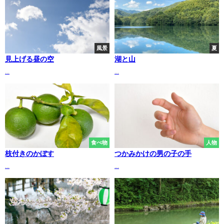
風景
夏
見上げる昼の空
湖と山
...
...
食べ物
人物
枝付きのかぼす
つかみかけの男の子の手
...
...