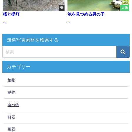
春
人物
桜と提灯
池を見つめる男の子
...
...
無料写真素材を検索する
カテゴリー
植物
動物
食べ物
背景
風景