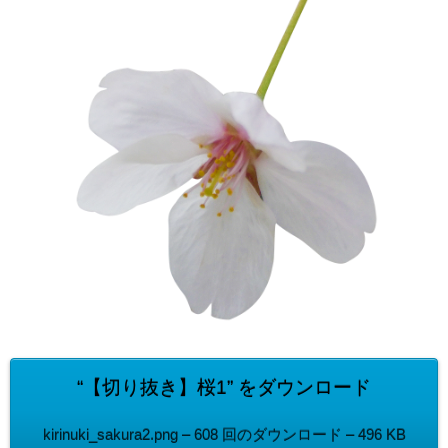
“【切り抜き】桜1” をダウンロード
kirinuki_sakura2.png – 608 回のダウンロード – 496 KB