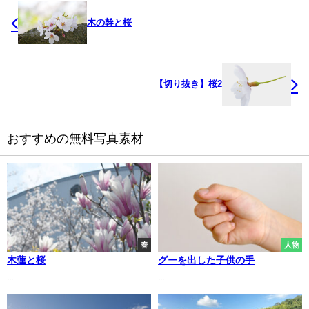
木の幹と桜
【切り抜き】桜2
おすすめの無料写真素材
春
人物
木蓮と桜
グーを出した子供の手
...
...