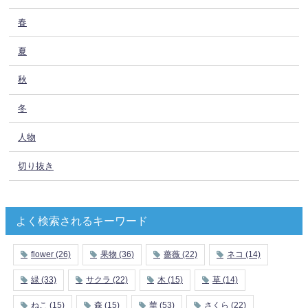
春
夏
秋
冬
人物
切り抜き
よく検索されるキーワード
flower
(26)
果物
(36)
薔薇
(22)
ネコ
(14)
緑
(33)
サクラ
(22)
木
(15)
草
(14)
ねこ
(15)
森
(15)
華
(53)
さくら
(22)