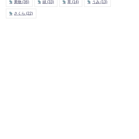
果物
(36)
緑
(33)
草
(14)
うみ
(13)
さくら
(22)