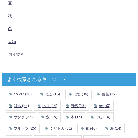
夏
秋
冬
人物
切り抜き
よく検索されるキーワード
flower
(26)
ねこ
(15)
はな
(39)
薔薇
(22)
ばら
(22)
ネコ
(14)
自然
(18)
華
(53)
サクラ
(22)
森
(15)
木
(15)
そら
(16)
フルーツ
(25)
くだもの
(31)
花
(46)
海
(14)