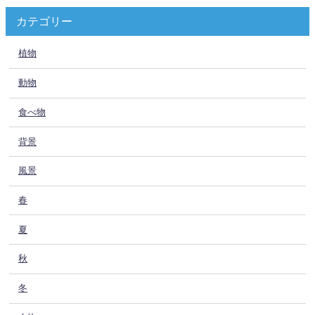
カテゴリー
植物
動物
食べ物
背景
風景
春
夏
秋
冬