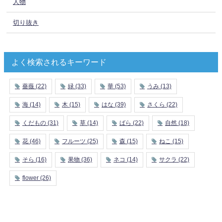
人物
切り抜き
よく検索されるキーワード
薔薇
(22)
緑
(33)
華
(53)
うみ
(13)
海
(14)
木
(15)
はな
(39)
さくら
(22)
くだもの
(31)
草
(14)
ばら
(22)
自然
(18)
花
(46)
フルーツ
(25)
森
(15)
ねこ
(15)
そら
(16)
果物
(36)
ネコ
(14)
サクラ
(22)
flower
(26)