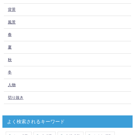
背景
風景
春
夏
秋
冬
人物
切り抜き
よく検索されるキーワード