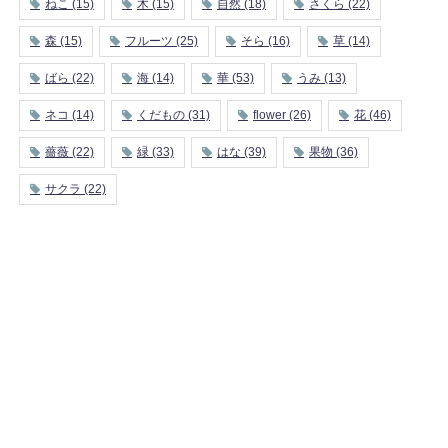
ねこ
(15)
木
(15)
自然
(18)
さくら
(22)
森
(15)
フルーツ
(25)
そら
(16)
草
(14)
ばら
(22)
海
(14)
華
(53)
うみ
(13)
ネコ
(14)
くだもの
(31)
flower
(26)
花
(46)
薔薇
(22)
緑
(33)
はな
(39)
果物
(36)
サクラ
(22)