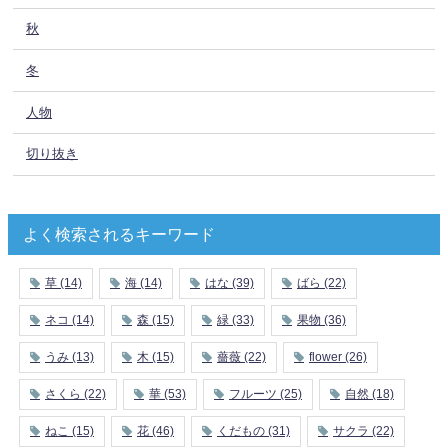
秋
冬
人物
切り抜き
よく検索されるキーワード
草
(14)
海
(14)
はな
(39)
ばら
(22)
ネコ
(14)
森
(15)
緑
(33)
果物
(36)
うみ
(13)
木
(15)
薔薇
(22)
flower
(26)
さくら
(22)
華
(53)
フルーツ
(25)
自然
(18)
ねこ
(15)
花
(46)
くだもの
(31)
サクラ
(22)