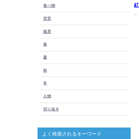
紅
食べ物
...
背景
風景
春
夏
秋
冬
人物
切り抜き
よく検索されるキーワード