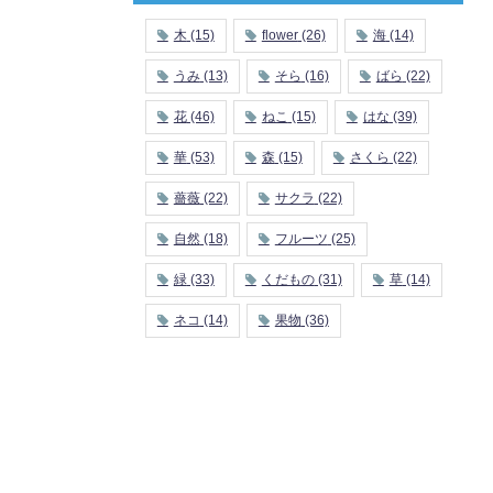
木
(15)
flower
(26)
海
(14)
うみ
(13)
そら
(16)
ばら
(22)
花
(46)
ねこ
(15)
はな
(39)
華
(53)
森
(15)
さくら
(22)
薔薇
(22)
サクラ
(22)
自然
(18)
フルーツ
(25)
緑
(33)
くだもの
(31)
草
(14)
ネコ
(14)
果物
(36)