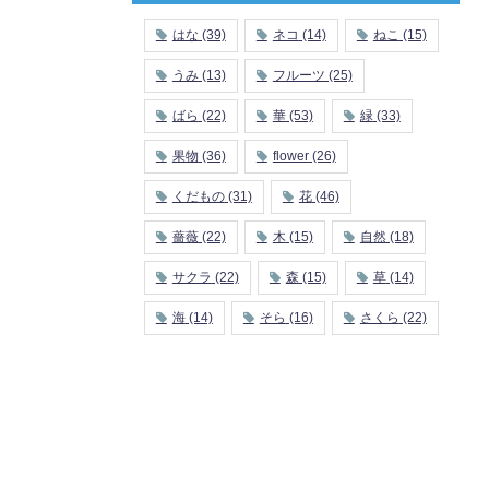
はな
(39)
ネコ
(14)
ねこ
(15)
うみ
(13)
フルーツ
(25)
ばら
(22)
華
(53)
緑
(33)
果物
(36)
flower
(26)
くだもの
(31)
花
(46)
薔薇
(22)
木
(15)
自然
(18)
サクラ
(22)
森
(15)
草
(14)
海
(14)
そら
(16)
さくら
(22)