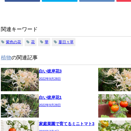
関連キーワード
紫色の花
花
華
蔓日々草
植物
の関連記事
白い彼岸花3
2022年9月28日
白い彼岸花1
2022年9月28日
家庭菜園で育てるミニトマト3