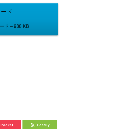
ロード
ード – 938 KB
Pocket
Feedly