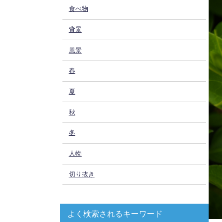
食べ物
背景
風景
春
夏
秋
冬
人物
切り抜き
よく検索されるキーワード