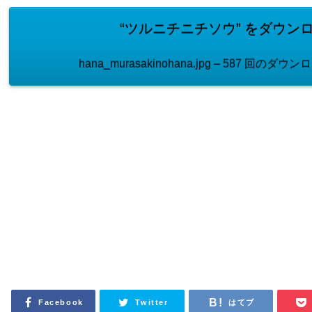
“ツルニチニチソウ” をダウン
hana_murasakinohana.jpg – 587 回のダウンロ
Facebook
Twitter
はてブ