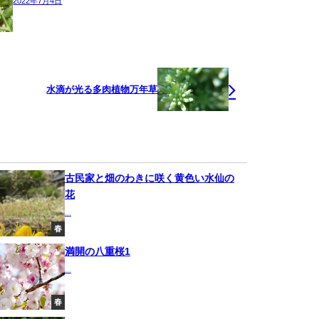
2022年7月4日
水滴が光る多肉植物万年草
古民家と畑のわきに咲く黄色い水仙の
花
...
春
満開の八重桜1
...
春