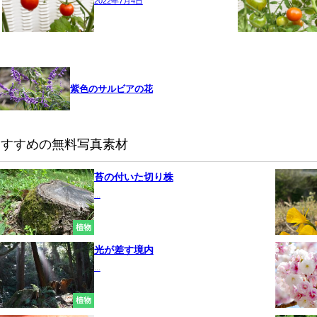
2022年7月4日
紫色のサルビアの花
おすすめの無料写真素材
苔の付いた切り株
...
植物
光が差す境内
...
植物