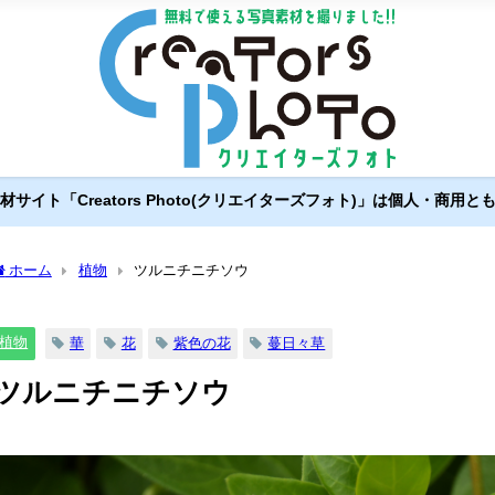
サイト「Creators Photo(クリエイターズフォト)」は個人・商用
ホーム
植物
ツルニチニチソウ
植物
華
花
紫色の花
蔓日々草
ツルニチニチソウ