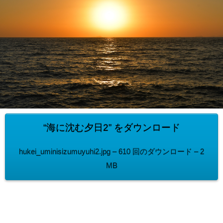
“海に沈む夕日2” をダウンロード
hukei_uminisizumuyuhi2.jpg – 610 回のダウンロード – 2
MB