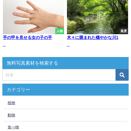
人物
風景
手の甲を見せる女の子の手
木々に囲まれた穏やかな川1
...
...
無料写真素材を検索する
カテゴリー
植物
動物
食べ物