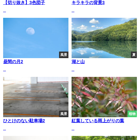
【切り抜き】3色団子
キラキラの背景3
...
...
風景
夏
昼間の月2
湖と山
...
...
風景
植物
ひとけのない駐車場2
紅葉している雨上がりの葉
...
...