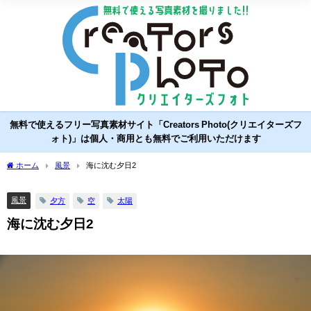
無料で使えるフリー写真素材サイト「Creators Photo(クリエイターズフ
ォト)」は個人・商用とも無料でご利用いただけます
ホーム
風景
海に沈む夕日2
風景
夕方
空
太陽
海に沈む夕日2