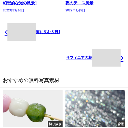
幻想的な光の風景1
夜のテニス風景
2022年2月16日
2022年1月5日
海に沈む夕日1
サフィニアの花
おすすめの無料写真素材
切り抜き
背景