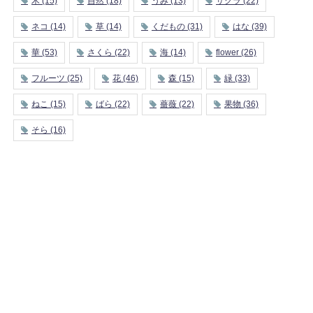
木
(15)
自然
(18)
うみ
(13)
サクラ
(22)
ネコ
(14)
草
(14)
くだもの
(31)
はな
(39)
華
(53)
さくら
(22)
海
(14)
flower
(26)
フルーツ
(25)
花
(46)
森
(15)
緑
(33)
ねこ
(15)
ばら
(22)
薔薇
(22)
果物
(36)
そら
(16)